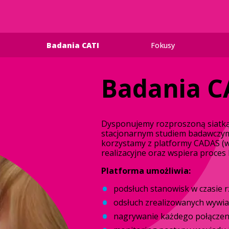
Badania CATI
Fokusy
Badania C
Dysponujemy rozproszoną siatką
stacjonarnym studiem badawczy
korzystamy z platformy CADAS (ww
realizacyjne oraz wspiera proces
Platforma umożliwia:
podsłuch stanowisk w czasie 
odsłuch zrealizowanych wywi
nagrywanie każdego połączen