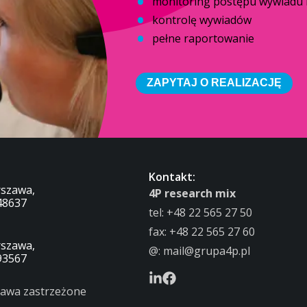
monitoring postępu wywiadu i
kontrolę wywiadów
pełne raportowanie
ZAPYTAJ O REALIZACJĘ
Kontakt:
rszawa,
4P research mix
48637
tel:
+48 22 565 27 50
fax: +48 22 565 27 60
rszawa,
@:
mail@grupa4p.pl
93567
rawa zastrzeżone