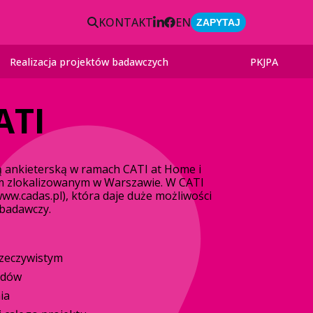
KONTAKT
EN
ZAPYTAJ
Realizacja projektów badawczych
PKJPA
ATI
 ankieterską w ramach CATI at Home i
m zlokalizowanym w Warszawie. W CATI
w.cadas.pl), która daje duże możliwości
 badawczy.
rzeczywistym
adów
ia