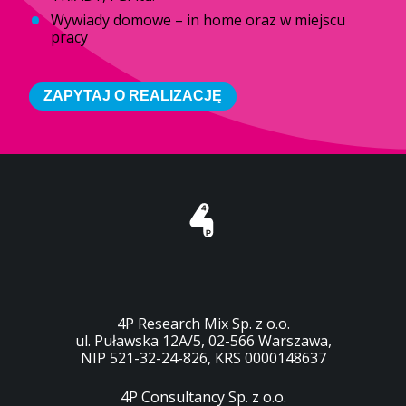
Wywiady domowe – in home oraz w miejscu
pracy
ZAPYTAJ O REALIZACJĘ
4P Research Mix Sp. z o.o.
ul. Puławska 12A/5, 02-566 Warszawa,
NIP 521-32-24-826, KRS 0000148637
4P Consultancy Sp. z o.o.